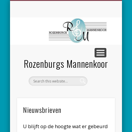
SPONSORING
CONCERTEN
MEEZINGEN
ALGEMEEN
CONTACT
NIEUWS
LEDEN
LINKS
Rozenburgs Mannenkoor
Nieuwsbrieven
U blijft op de hoogte wat er gebeurd