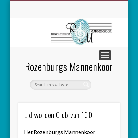
SPONSORING
CONCERTEN
MEEZINGEN
ALGEMEEN
CONTACT
NIEUWS
LEDEN
LINKS
Rozenburgs Mannenkoor
Lid worden Club van 100
Het Rozenburgs Mannenkoor