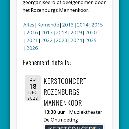
georganiseerd of deelgenomen door
het Rozenburgs Mannenkoor.
Alles
Komende
2013
2014
2015
2016
2017
2018
2019
2020
2021
2022
2023
2024
2025
2026
Evenement details:
KERSTCONCERT
ZO
18
ROZENBURGS
DEC
2022
MANNENKOOR
13:30 uur
Muziektheater
De Ontmoeting