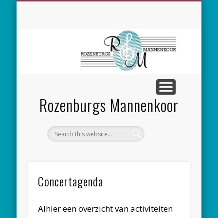
SPONSORING
CONCERTEN
MEEZINGEN
ALGEMEEN
CONTACT
NIEUWS
LEDEN
LINKS
Rozenburgs Mannenkoor
Concertagenda
Alhier een overzicht van activiteiten