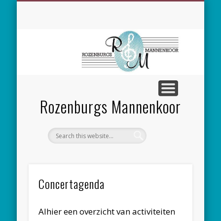
SPONSORING
CONCERTEN
MEEZINGEN
ALGEMEEN
CONTACT
NIEUWS
LEDEN
LINKS
Rozenburgs Mannenkoor
Concertagenda
Alhier een overzicht van activiteiten