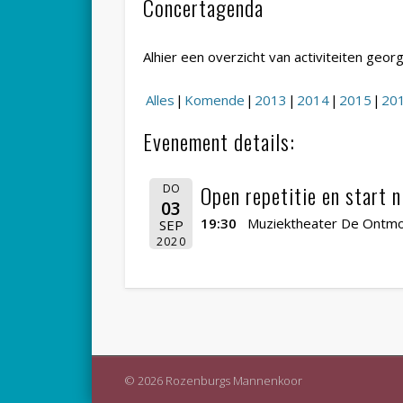
Concertagenda
Alhier een overzicht van activiteiten g
Alles
Komende
2013
2014
2015
20
Evenement details:
Open repetitie en start 
DO
03
19:30
Muziektheater De Ontmo
SEP
2020
© 2026 Rozenburgs Mannenkoor