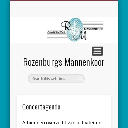
SPONSORING
CONCERTEN
MEEZINGEN
ALGEMEEN
CONTACT
NIEUWS
LEDEN
LINKS
Rozenburgs Mannenkoor
Concertagenda
Alhier een overzicht van activiteiten