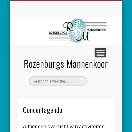
SPONSORING
CONCERTEN
MEEZINGEN
ALGEMEEN
CONTACT
NIEUWS
LEDEN
LINKS
Rozenburgs Mannenkoor
Concertagenda
Alhier een overzicht van activiteiten