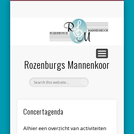
SPONSORING
CONCERTEN
MEEZINGEN
ALGEMEEN
CONTACT
NIEUWS
LEDEN
LINKS
Rozenburgs Mannenkoor
Concertagenda
Alhier een overzicht van activiteiten