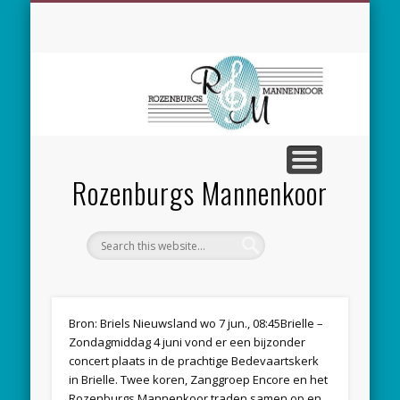
SPONSORING
CONCERTEN
MEEZINGEN
ALGEMEEN
CONTACT
NIEUWS
LEDEN
LINKS
Rozenburgs Mannenkoor
Bron: Briels Nieuwsland wo 7 jun., 08:45Brielle –
Zondagmiddag 4 juni vond er een bijzonder
concert plaats in de prachtige Bedevaartskerk
in Brielle. Twee koren, Zanggroep Encore en het
Rozenburgs Mannenkoor traden samen op en