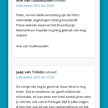
Arie van Oudheusden
schreef:
4 december 2012 om 20:04
Peter, na een wilde worsteling zijn de foto’s
uiteindelijk uitgevlogen richting Kooylandt!
Prima website waarvan het Rozenburg’s
Mannenkoor hopelijk nog lang gebruik van mag
maken!
Arie van Oudheusden
Jaap van Toledo
schreef:
2 december 2012 om 17:34
De vorige site zag er goed uit, maar deze is nog
beter. Ziet er moderner uit, geeft voldoende
informatie, en kan weer een heel aantal jaren mee.
Je ziet het, ook vanuit Portugal, blijf ik jullie volgen.
Ik ben hier ook lid van een (gemengd) koor en dat