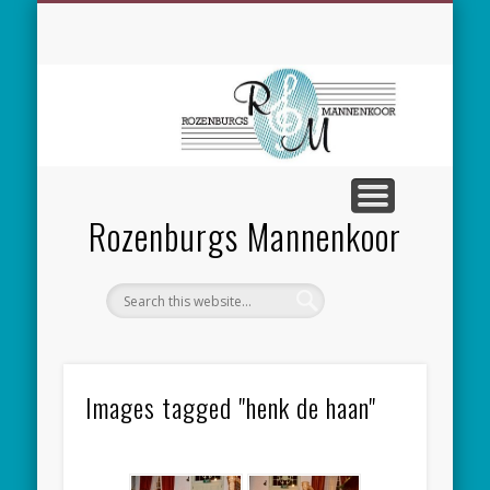
SPONSORING
CONCERTEN
MEEZINGEN
ALGEMEEN
CONTACT
NIEUWS
LEDEN
LINKS
Rozenburgs Mannenkoor
Images tagged "henk de haan"