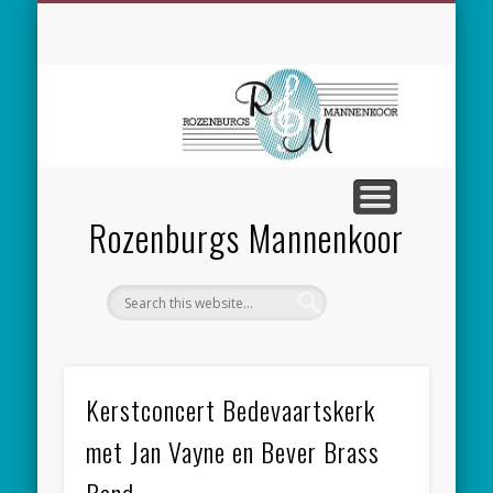
SPONSORING
CONCERTEN
MEEZINGEN
ALGEMEEN
CONTACT
NIEUWS
LEDEN
LINKS
Rozenburgs Mannenkoor
Kerstconcert Bedevaartskerk
met Jan Vayne en Bever Brass