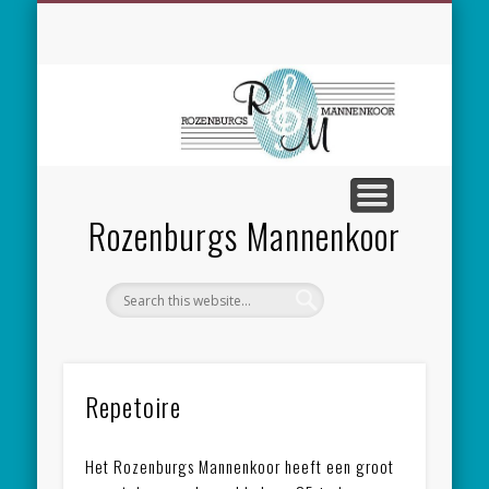
SPONSORING
CONCERTEN
MEEZINGEN
ALGEMEEN
CONTACT
NIEUWS
LEDEN
LINKS
Rozenburgs Mannenkoor
Repetoire
Het Rozenburgs Mannenkoor heeft een groot