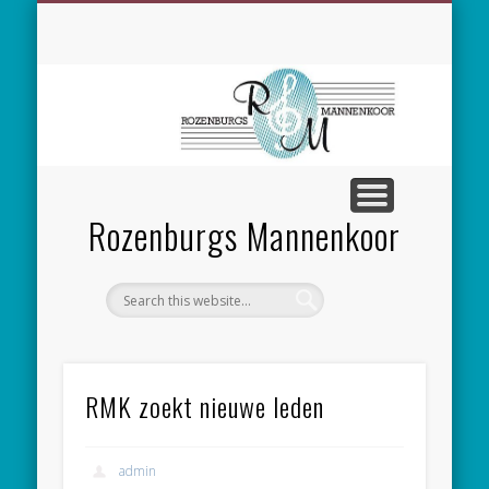
SPONSORING
CONCERTEN
MEEZINGEN
ALGEMEEN
CONTACT
NIEUWS
LEDEN
LINKS
Rozenburgs Mannenkoor
RMK zoekt nieuwe leden
admin