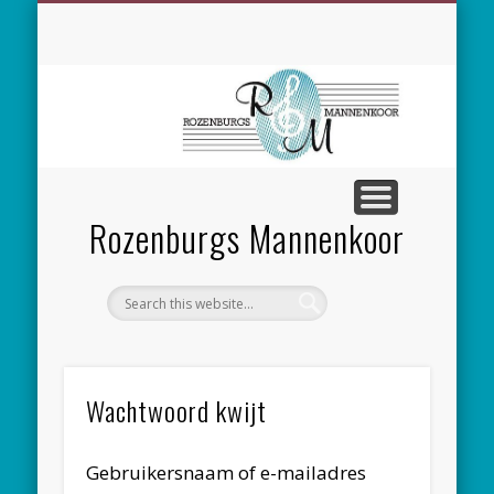
SPONSORING
CONCERTEN
MEEZINGEN
ALGEMEEN
CONTACT
NIEUWS
LEDEN
LINKS
Rozenburgs Mannenkoor
Wachtwoord kwijt
Gebruikersnaam of e-mailadres