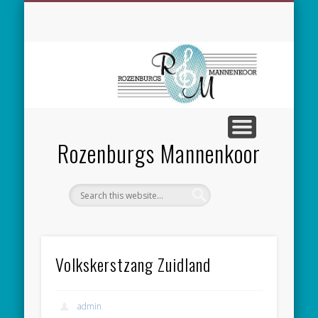
SPONSORING
CONCERTEN
MEEZINGEN
ALGEMEEN
CONTACT
NIEUWS
LEDEN
LINKS
Rozenburgs Mannenkoor
Volkskerstzang Zuidland
admin