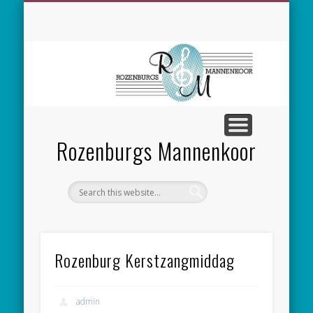
SPONSORING
CONCERTEN
MEEZINGEN
ALGEMEEN
CONTACT
NIEUWS
LEDEN
LINKS
Rozenburgs Mannenkoor
Rozenburg Kerstzangmiddag
admin