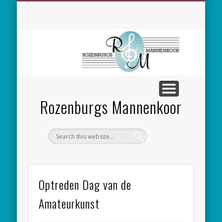
SPONSORING
CONCERTEN
MEEZINGEN
ALGEMEEN
CONTACT
NIEUWS
LEDEN
LINKS
Rozenburgs Mannenkoor
Optreden Dag van de
Amateurkunst