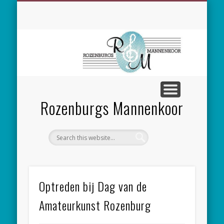
SPONSORING
CONCERTEN
MEEZINGEN
ALGEMEEN
CONTACT
NIEUWS
LEDEN
LINKS
Rozenburgs Mannenkoor
Optreden bij Dag van de
Amateurkunst Rozenburg