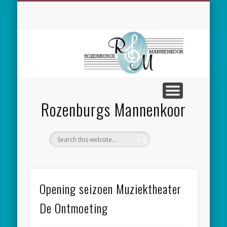
SPONSORING
CONCERTEN
MEEZINGEN
ALGEMEEN
CONTACT
NIEUWS
LEDEN
LINKS
Rozenburgs Mannenkoor
Opening seizoen Muziektheater
De Ontmoeting