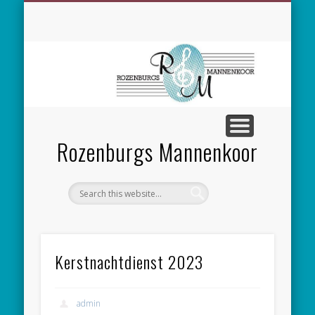
SPONSORING
CONCERTEN
MEEZINGEN
ALGEMEEN
CONTACT
NIEUWS
LEDEN
LINKS
Rozenburgs Mannenkoor
Kerstnachtdienst 2023
admin