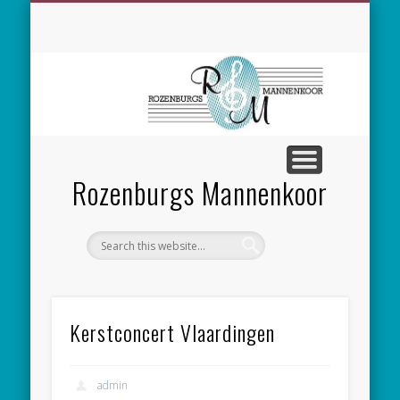
SPONSORING
CONCERTEN
MEEZINGEN
ALGEMEEN
CONTACT
NIEUWS
LEDEN
LINKS
Rozenburgs Mannenkoor
Kerstconcert Vlaardingen
admin