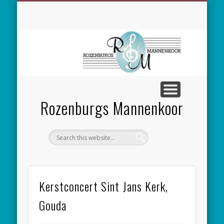
SPONSORING
CONCERTEN
MEEZINGEN
ALGEMEEN
CONTACT
NIEUWS
LEDEN
LINKS
Rozenburgs Mannenkoor
Kerstconcert Sint Jans Kerk,
Gouda