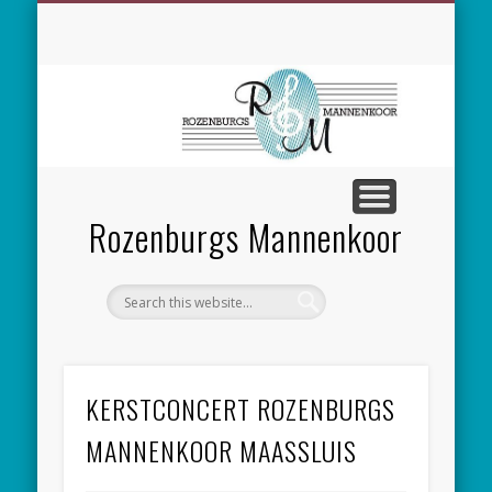
SPONSORING
CONCERTEN
MEEZINGEN
ALGEMEEN
CONTACT
NIEUWS
LEDEN
LINKS
Rozenburgs Mannenkoor
KERSTCONCERT ROZENBURGS
MANNENKOOR MAASSLUIS