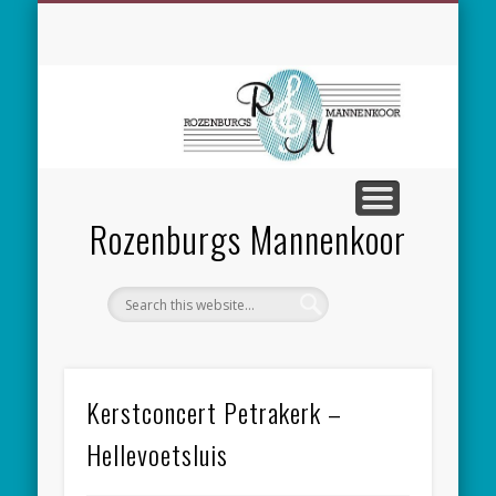
SPONSORING
CONCERTEN
MEEZINGEN
ALGEMEEN
CONTACT
NIEUWS
LEDEN
LINKS
Rozenburgs Mannenkoor
Kerstconcert Petrakerk –
Hellevoetsluis