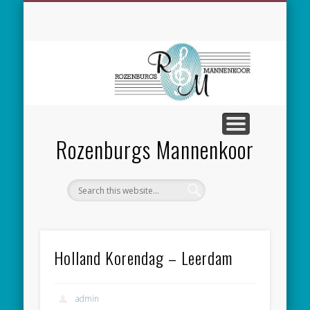
SPONSORING
CONCERTEN
MEEZINGEN
ALGEMEEN
CONTACT
NIEUWS
LEDEN
LINKS
Rozenburgs Mannenkoor
Holland Korendag – Leerdam
admin