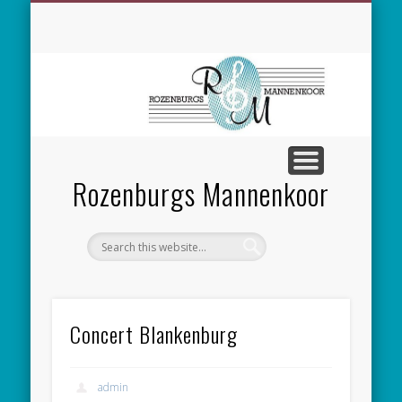
SPONSORING
CONCERTEN
MEEZINGEN
ALGEMEEN
CONTACT
NIEUWS
LEDEN
LINKS
Rozenburgs Mannenkoor
Concert Blankenburg
admin