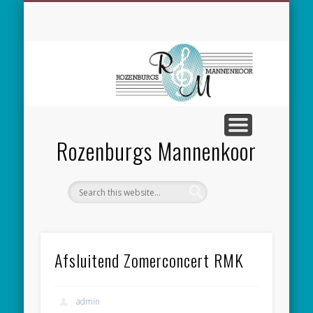
SPONSORING
CONCERTEN
MEEZINGEN
ALGEMEEN
CONTACT
NIEUWS
LEDEN
LINKS
Rozenburgs Mannenkoor
Afsluitend Zomerconcert RMK
admin