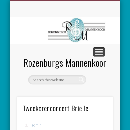
SPONSORING
CONCERTEN
MEEZINGEN
ALGEMEEN
CONTACT
NIEUWS
LEDEN
LINKS
Rozenburgs Mannenkoor
Tweekorenconcert Brielle
admin