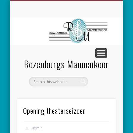
SPONSORING
CONCERTEN
MEEZINGEN
ALGEMEEN
CONTACT
NIEUWS
LEDEN
LINKS
Rozenburgs Mannenkoor
Opening theaterseizoen
admin