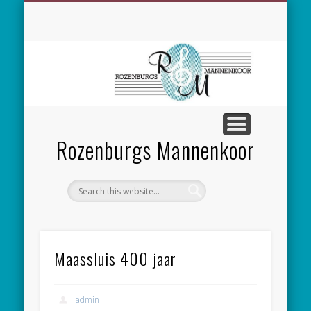
SPONSORING
CONCERTEN
MEEZINGEN
ALGEMEEN
CONTACT
NIEUWS
LEDEN
LINKS
Rozenburgs Mannenkoor
Maassluis 400 jaar
admin